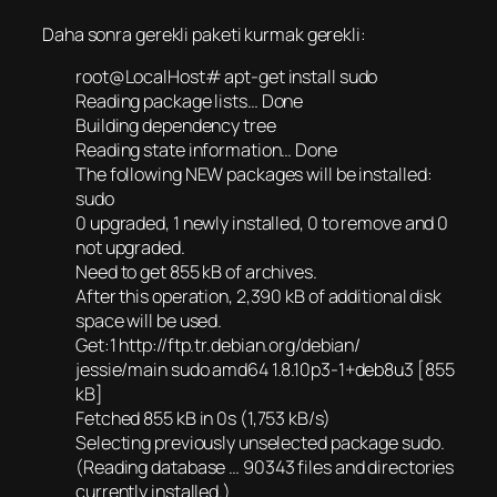
Daha sonra gerekli paketi kurmak gerekli:
root@LocalHost# apt-get install sudo
Reading package lists… Done
Building dependency tree
Reading state information… Done
The following NEW packages will be installed:
sudo
0 upgraded, 1 newly installed, 0 to remove and 0
not upgraded.
Need to get 855 kB of archives.
After this operation, 2,390 kB of additional disk
space will be used.
Get:1 http://ftp.tr.debian.org/debian/
jessie/main sudo amd64 1.8.10p3-1+deb8u3 [855
kB]
Fetched 855 kB in 0s (1,753 kB/s)
Selecting previously unselected package sudo.
(Reading database … 90343 files and directories
currently installed.)