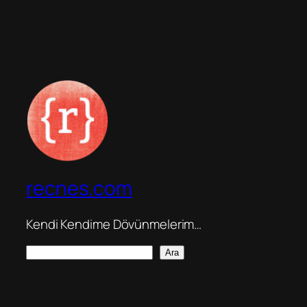
recnes.com
Kendi Kendime Dövünmelerim…
A
Ara
r
a