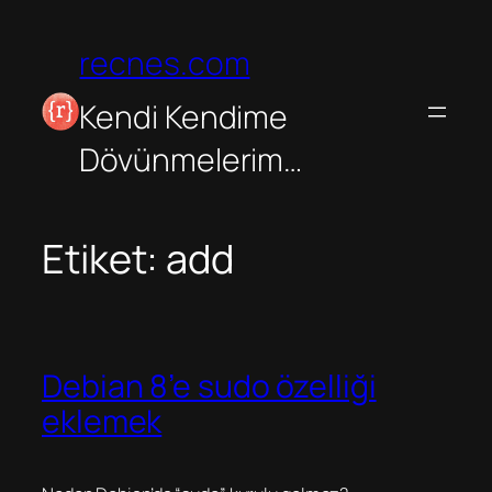
İçeriğe
geç
recnes.com
Kendi Kendime
Dövünmelerim…
Etiket:
add
Debian 8’e sudo özelliği
eklemek