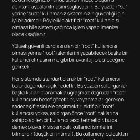
açıktan faydalanılmasını sağlayabilir. Bu yüzden “su”
yerine “sudo” kullamanız sisteminizin güvenliği için
iyi bir adımdır. Böylelikle aktif bir “root” kullanıcısı
olmasa bile sistem çağında işlem yapabilmenize
olanak sağlanır.
Yüksek güvenli parolası olan bir “root” kullanıcısı
olması yerine “root” işlemlerini yapabilecek başka bir
kullanıcı olmasının ne gibi bir avantajı olabileceğine
gelirsek;
Her sistemde standart olarak bir “root” kullanıcısı
bulunduğundan açık hedeftir. Bu yüzden saldırganlar
başka kullanıcı aramakla uğraşmaz doğrudan “root”
kullanıcısını hedef gözetirler, ve yapmaları gereken
sadece şifresini ele geçirmektir. Aktif bir “root”
kullanıcısı yoksa, saldırgan önce “root” haklarına
sahip olabilen bir kullanıcı tespit etmelidir. bu da
demek oluyor ki sistemdeki kullanıcı isimlerini
bilmelidir (düşük bir ihtimal). Bu kullanıcıyı bulduktan