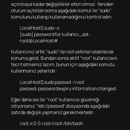
açılıncaya kadar değişiklikler etkin olmaz. Yeniden
oturum açtıktan sonra aşağıdaki komut ile “sudo”
komutunu kullanıp kullanamadığınızı kontrol edin:
LocalHost$ sudo -s
[sudo] password for kullanıcı_adı:
root@LocalHost#
Kullanıcınız artık “sudo” ile root yetkileri alabilecek
konuma geldi. Bundan sonra aktif “root” kullanıcısını
tecrit etmemiz lazım. bunun için aşağıdaki komutu
kullanmanız yeterlidir:
LocalHost$ sudo passwd -l root
passwd: password expiry information changed.
Eğer daha sıkı bir “root” kullanıcısı güvenliği
istiyorsanız “/etc/passwd” dosyasında aşağıdaki
satırda değişik yapmanız gerekmektedir.
root:x:0:0:root:/root:/bin/bash