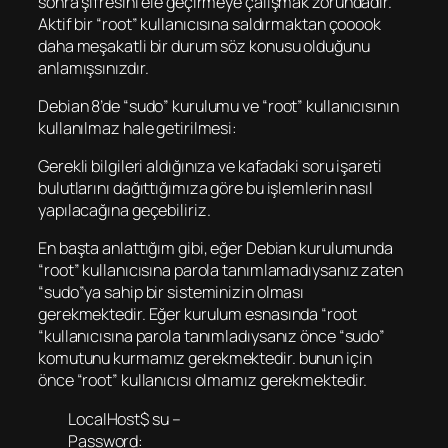
sonra şifresini ele geçirmeye çalışmak zorundadır.
Aktif bir “root” kullanıcısına saldırmaktan çooook
daha meşakatli bir durum söz konusu olduğunu
anlamışsınızdır.
Debian 8’de “sudo” kurulumu ve “root” kullanıcısının
kullanılmaz hale getirilmesi:
Gerekli bilgileri aldığınıza ve kafadaki soru işareti
bulutlarını dağıttığımıza göre bu işlemlerin nasıl
yapılacağına geçebiliriz.
En başta anlattığım gibi, eğer Debian kurulumunda
“root” kullanıcısına parola tanımlamadıysanız zaten
“sudo”ya sahip bir sisteminizin olması
gerekmektedir. Eğer kurulum esnasında “root
“kullanıcısına parola tanımladıysanız önce “sudo”
komutunu kurmamız gerekmektedir. bunun için
önce “root” kullanıcısı olmamız gerekmektedir.
LocalHost$ su –
Password: