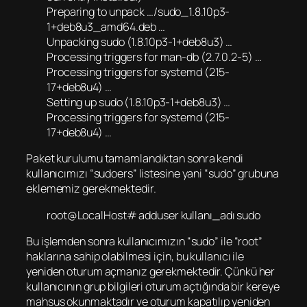
Preparing to unpack …/sudo_1.8.10p3-
1+deb8u3_amd64.deb …
Unpacking sudo (1.8.10p3-1+deb8u3) …
Processing triggers for man-db (2.7.0.2-5) …
Processing triggers for systemd (215-
17+deb8u4) …
Setting up sudo (1.8.10p3-1+deb8u3) …
Processing triggers for systemd (215-
17+deb8u4) …
Paket kurulumu tamamlandıktan sonra kendi
kullanıcımızı “sudoers” listesine yani “sudo” grubuna
eklememiz gerekmektedir.
root@LocalHost# adduser kullanı_adı sudo
Bu işlemden sonra kullanıcımızın “sudo” ile “root”
haklarına sahip olabilmesi için, bu kullanıcı ile
yeniden oturum açmanız gerekmektedir. Çünkü her
kullanıcının grup bilgileri oturum açtığında bir kereye
mahsus okunmaktadır ve oturum kapatılıp yeniden