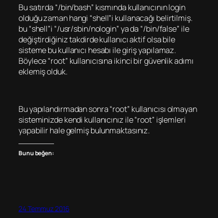
Bu satırda “/bin/bash” kısmında kullanıcının login
olduğu zaman hangi “shell”i kullanacağı belirtilmiş.
bu “shell”i “/usr/sbin/nologin” ya da “/bin/false” ile
değiştirdiğiniz takdirde kullanıcı aktif olsa bile
sisteme bu kullanıcı hesabı ile giriş yapılamaz.
Böylece “root” kullanıcısına ikinci bir güvenlik adımı
eklemiş olduk.
Bu yapılandırmadan sonra “root” kullanıcısı olmayan
sisteminizde kendi kullanıcınız ile “root” işlemleri
yapabilir hale gelmiş bulunmaktasınız.
Bunu beğen:
24 Temmuz 2016