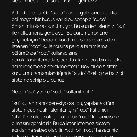
Neden Debian’da “sudo” kurulu gelmez?
Aslında Debian’da “sudo” kurulu gelir. ancak dikkat
edilmeyen bir husus var ki bu sebeple “sudo”
öntanımlı olarak kurulmuyor. Bu yüzden işlerinizi “su”
ile halletmeniz gerekiyor. Bu durumun önüne
geçmek için “Debian” kurulumu sırasında sizden
istenen “root” kullancısına parola tanımlama
bölümünde “root” kullanıcısına
parola tanımlamadan, parola alanını boş bırakarak o
adımı geçmeniz gerekmektedir. Böylelikle sistem
kurulumu tamamlandığında “sudo” özelliğine haiz bir
sisteme sahip olursunuz.
Neden “su” yerine “sudo” kullanılmalı?
“su” kullanmanız gerekiyorsa, bu, yapılacak tüm
sistem çapındaki işlemler için “root” kullanıcı
“shell”ine ulaşmak için aktif bir “root” kullanıcısının
olmasını gerektirir. Bu da ister istemez sistem
açıklarına sebep olabilir. Aktif bir “root” hesabı hiç
beklemediğiniz bir anda sisteminizde oluşan bir