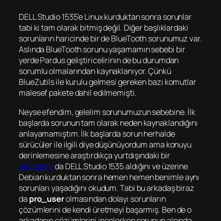
DELL Studio 1535’e Linux kurduktan sonra sorunlar
tabi ki tam olarak bitmiş değil. Diğer başlıklardaki
sorunların haricinde bir de BlueTooth sorunumuz var.
Aslında BlueTooth sorunu yaşamamın sebebi bir
yerde Pardus geliştiricelirinin de bu durumdan
sorumlu olmalarından kaynaklanıyor. Çünkü
BlueZutils ile kurulu gelmesi gereken bazı komutlar
malesef pakete dahil edilmemişti.
Neyse efendim, gelelim sorunumuzun sebebine. İlk
başlarda sorunun tam olarak neden kaynaklandığını
anlayamamıştım. İlk başlarda sorun herhalde
sürücüler ile ilgili diye düşünüyordum ama konuyu
derinlemesine araştırdıkça yurtdışındaki bir
arkadaşın
da DELL Studio 1535 aldığını ve üzerine
Debian kurduktan sonra hemen hemen benimle aynı
sorunları yaşadığını okudum. Tabi bu arkadaş biraz
da
pro_user
olmasından dolayı sorunların
çözümlerini de kendi üretmeyi başarmış. Ben de o
arkadaşın çözümlerini incelerken sorunun alsında