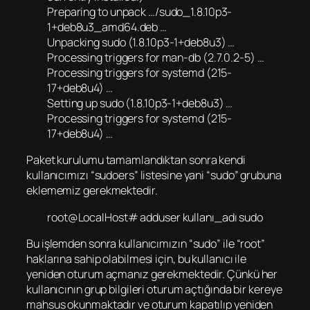
Preparing to unpack …/sudo_1.8.10p3-
1+deb8u3_amd64.deb …
Unpacking sudo (1.8.10p3-1+deb8u3) …
Processing triggers for man-db (2.7.0.2-5) …
Processing triggers for systemd (215-
17+deb8u4) …
Setting up sudo (1.8.10p3-1+deb8u3) …
Processing triggers for systemd (215-
17+deb8u4) …
Paket kurulumu tamamlandıktan sonra kendi
kullanıcımızı “sudoers” listesine yani “sudo” grubuna
eklememiz gerekmektedir.
root@LocalHost# adduser kullanı_adı sudo
Bu işlemden sonra kullanıcımızın “sudo” ile “root”
haklarına sahip olabilmesi için, bu kullanıcı ile
yeniden oturum açmanız gerekmektedir. Çünkü her
kullanıcının grup bilgileri oturum açtığında bir kereye
mahsus okunmaktadır ve oturum kapatılıp yeniden