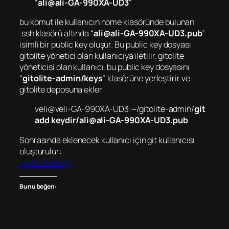
“
ali@ali-GA-990XA-UD3
“
bu komut ile kullanıcın home klasöründe bulunan
.ssh klasörü altında “
ali@ali-GA-990XA-UD3.pub
”
isimli bir public key oluşur. Bu public key dosyası
gitolite yönetici olan kullanıcıya iletilir. gitolite
yöneticisi olan kullanıcı, bu public key dosyasını
“
gitolite-admin/keys
” klasörüne yerleştirir ve
gitolite deposuna ekler
veli@veli-GA-990XA-UD3:~/gitolite-admin/
git
add keydir/
ali@ali-GA-990XA-UD3.pub
Sonrasında eklenecek kullanıcı için git kullanıcısı
oluşturulur:
(daha&helliip;)
Bunu beğen: