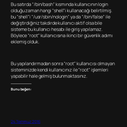
Bu satırda “/bin/bash” kısmında kullanıcının login
olduğu zaman hangi “shell”i kullanacağı belirtilmiş.
bu “shell”i “/usr/sbin/nologin” ya da “/bin/false” ile
değiştirdiğiniz takdirde kullanıcı aktif olsa bile
sisteme bu kullanıcı hesabı ile giriş yapılamaz.
Böylece “root” kullanıcısına ikinci bir güvenlik adımı
eklemiş olduk.
Bu yapılandırmadan sonra “root” kullanıcısı olmayan
sisteminizde kendi kullanıcınız ile “root” işlemleri
yapabilir hale gelmiş bulunmaktasınız.
Bunu beğen:
24 Temmuz 2016