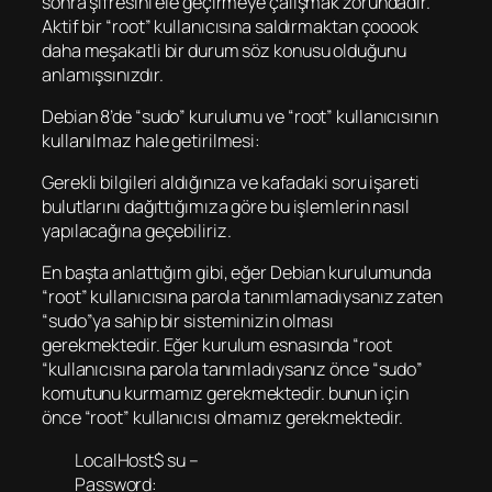
sonra şifresini ele geçirmeye çalışmak zorundadır.
Aktif bir “root” kullanıcısına saldırmaktan çooook
daha meşakatli bir durum söz konusu olduğunu
anlamışsınızdır.
Debian 8’de “sudo” kurulumu ve “root” kullanıcısının
kullanılmaz hale getirilmesi:
Gerekli bilgileri aldığınıza ve kafadaki soru işareti
bulutlarını dağıttığımıza göre bu işlemlerin nasıl
yapılacağına geçebiliriz.
En başta anlattığım gibi, eğer Debian kurulumunda
“root” kullanıcısına parola tanımlamadıysanız zaten
“sudo”ya sahip bir sisteminizin olması
gerekmektedir. Eğer kurulum esnasında “root
“kullanıcısına parola tanımladıysanız önce “sudo”
komutunu kurmamız gerekmektedir. bunun için
önce “root” kullanıcısı olmamız gerekmektedir.
LocalHost$ su –
Password: