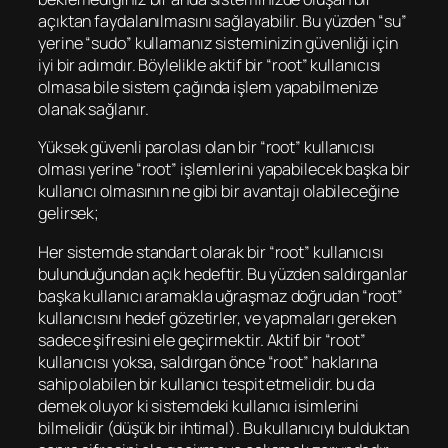
açıktan faydalanılmasını sağlayabilir. Bu yüzden “su”
yerine “sudo” kullamanız sisteminizin güvenliği için
iyi bir adımdır. Böylelikle aktif bir “root” kullanıcısı
olmasa bile sistem çağında işlem yapabilmenize
olanak sağlanır.
Yüksek güvenli parolası olan bir “root” kullanıcısı
olması yerine “root” işlemlerini yapabilecek başka bir
kullanıcı olmasının ne gibi bir avantajı olabileceğine
gelirsek;
Her sistemde standart olarak bir “root” kullanıcısı
bulunduğundan açık hedeftir. Bu yüzden saldırganlar
başka kullanıcı aramakla uğraşmaz doğrudan “root”
kullanıcısını hedef gözetirler, ve yapmaları gereken
sadece şifresini ele geçirmektir. Aktif bir “root”
kullanıcısı yoksa, saldırgan önce “root” haklarına
sahip olabilen bir kullanıcı tespit etmelidir. bu da
demek oluyor ki sistemdeki kullanıcı isimlerini
bilmelidir (düşük bir ihtimal). Bu kullanıcıyı bulduktan