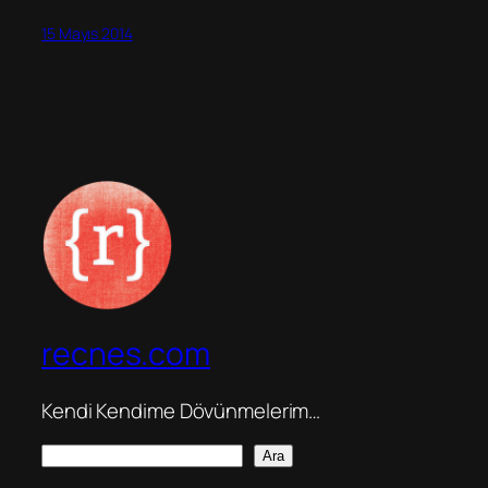
15 Mayıs 2014
recnes.com
Kendi Kendime Dövünmelerim…
A
Ara
r