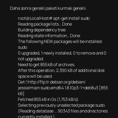
Daha sonra gerekli paketi kurmak gerekli:
root@LocalHost# apt-get install sudo
Reading package lists… Done
Building dependency tree
Reading state information… Done
The following NEW packages will be installed:
sudo
0 upgraded, 1 newly installed, 0 to remove and 0
not upgraded.
Need to get 855 kB of archives.
After this operation, 2,390 kB of additional disk
space will be used.
Get:1 http://ftp.tr.debian.org/debian/
jessie/main sudo amd64 1.8.10p3-1+deb8u3 [855
kB]
Fetched 855 kB in 0s (1,753 kB/s)
Selecting previously unselected package sudo.
(Reading database … 90343 files and directories
currently installed.)