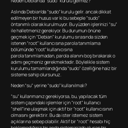
Neden Debian’da “sudo” kurulu gelmez?
Aslında Debian’da “sudo” kurulu gelir. ancak dikkat
edilmeyen bir husus var ki bu sebeple “sudo”
öntanımlı olarak kurulmuyor. Bu yüzden işlerinizi “su”
ile halletmeniz gerekiyor. Bu durumun önüne
geçmek için “Debian” kurulumu sırasında sizden
istenen “root” kullancısına parola tanımlama
bölümünde “root” kullanıcısına
parola tanımlamadan, parola alanını boş bırakarak o
adımı geçmeniz gerekmektedir. Böylelikle sistem
kurulumu tamamlandığında “sudo” özelliğine haiz bir
sisteme sahip olursunuz.
Neden “su” yerine “sudo” kullanılmalı?
“su” kullanmanız gerekiyorsa, bu, yapılacak tüm
sistem çapındaki işlemler için “root” kullanıcı
“shell”ine ulaşmak için aktif bir “root” kullanıcısının
olmasını gerektirir. Bu da ister istemez sistem
açıklarına sebep olabilir. Aktif bir “root” hesabı hiç
beklemediğiniz bir anda sisteminizde oluşan bir