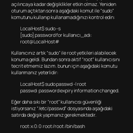
açılıncaya kadar değişiklikler etkin olmaz. Yeniden
oturum açtıktan sonra aşağıdaki komut ile “sudo”
komutunu kullanıp kullanamadığınızı kontrol edin:
LocalHost$ sudo -s
[sudo] password for kullanıcı_adı:
root@LocalHost#
Kullanıcınız artık “sudo” ile root yetkileri alabilecek
konuma geldi. Bundan sonra aktif “root” kullanıcısını
tecrit etmemiz lazım. bunun için aşağıdaki komutu
kullanmanız yeterlidir:
LocalHost$ sudo passwd -l root
passwd: password expiry information changed.
Eğer daha sıkı bir “root” kullanıcısı güvenliği
istiyorsanız “/etc/passwd” dosyasında aşağıdaki
satırda değişik yapmanız gerekmektedir.
root:x:0:0:root:/root:/bin/bash