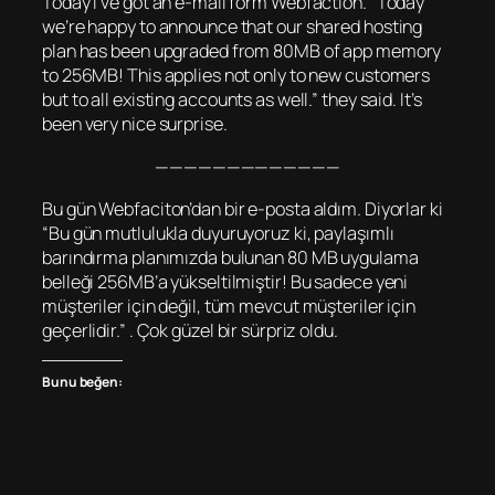
Today I’ve got an e-mail form Webfaction. “Today
we’re happy to announce that our shared hosting
plan has been upgraded from 80MB of app memory
to 256MB! This applies not only to new customers
but to all existing accounts as well.” they said. It’s
been very nice surprise.
—————————————
Bu gün Webfaciton’dan bir e-posta aldım. Diyorlar ki
“Bu gün mutlulukla duyuruyoruz ki, paylaşımlı
barındırma planımızda bulunan 80 MB uygulama
belleği 256MB’a yükseltilmiştir! Bu sadece yeni
müşteriler için değil, tüm mevcut müşteriler için
geçerlidir.” . Çok güzel bir sürpriz oldu.
Bunu beğen: