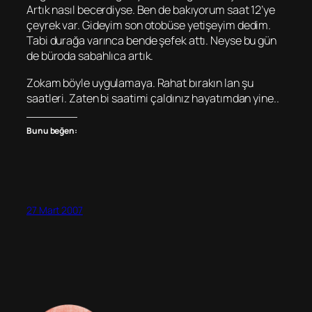
Artık nasıl becerdiyse. Ben de bakıyorum saat 12’ye
çeyrek var. Gideyim son otobüse yetişeyim dedim.
Tabi durağa varınca bende şefek attı. Neyse bu gün
de büroda sabahlıca artık.
Zokam böyle uygulamaya. Rahat bırakın lan şu
saatleri. Zaten bi saatimi çaldınız hayatımdan yine..
Bunu beğen:
27 Mart 2007