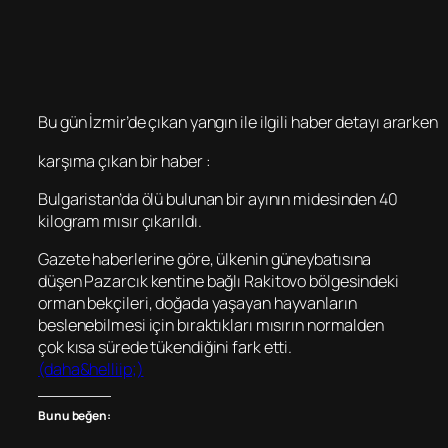
Bu gün İzmir’de çıkan yangın ile ilgili haber detayı ararken
karşıma çıkan bir haber :
Bulgaristan’da ölü bulunan bir ayının midesinden 40
kilogram mısır çıkarıldı.
Gazete haberlerine göre, ülkenin güneybatısına
düşen Pazarcık kentine bağlı Rakitovo bölgesindeki
orman bekçileri, doğada yaşayan hayvanların
beslenebilmesi için bıraktıkları mısırın normalden
çok kısa sürede tükendiğini fark etti.
(daha&helliip;)
Bunu beğen: