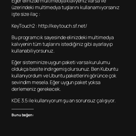
Eğer elinizde multimedya klavyeniz varsa ve
üzerindeki multimedya tuşlarını kullanamıyorsanız
işte size ilaç :
KeyTouch2 : http://keytouch.sf.net/
Bu programcık sayesinde elinizdeki multimedya
kalvyenin tüm tuşlarını istediğiniz gibi ayarlayıp
kullanabiliyorsunuz.
Eğer sisteminize uygun paketi varsa kurulumu
oldukça basite indirgemiş olursunuz. Ben Kubuntu
kullanıyordum ve Ubuntu paketlerini görünce çok
sevindim mesela. Eğer uygun paket yoksa
derlemeniz gerekecek.
KDE 3.5 ile kullanıyorum şu an sorunsuz çalışıyor.
Bunu beğen: