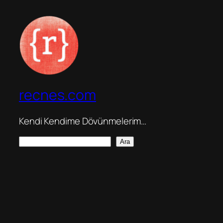
recnes.com
Kendi Kendime Dövünmelerim…
A
Ara
r
a