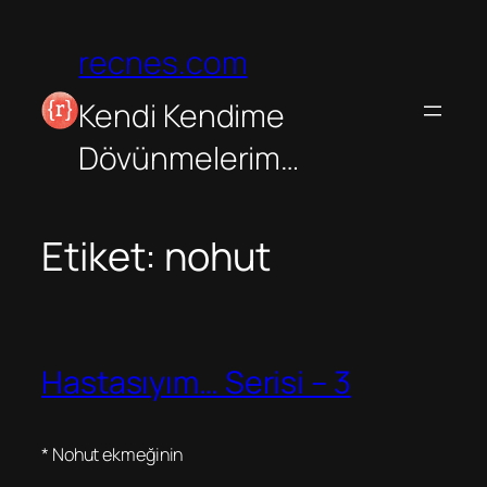
İçeriğe
geç
recnes.com
Kendi Kendime
Dövünmelerim…
Etiket:
nohut
Hastasıyım… Serisi – 3
* Nohut ekmeğinin