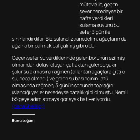
mütevellit, geçen
sever neredeyse bir
hafta verdikleri
sulama suyunu bu
sefer 3 gün ile
sınırlandırdılar. Biz sulandı zaanedelim, ağaçların da
ağzına bir parmak bal çalmış gibi oldu.
Geçen sefer su verdiklerinde gelen borunun ezilmiş
olmaından dolayı oluşan çatlaktan gülerce şakır
şakır su akmasına rağmen (allahtan ağaçlara gitti o
su, heba olmadı) ve gelen su basıncının 1atü
olmasında rağmen, 3.günün sonunda toprağın
ıslandığı yerler neredeyse batalık gibi olmuştu. Nemli
bölgeye adım atmaya gör ayak batıveriyordu.
(daha&helliip;)
Bunu beğen: