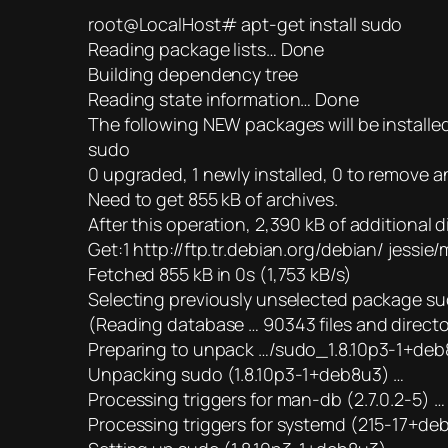
root@LocalHost# apt-get install sudo
Reading package lists… Done
Building dependency tree
Reading state information… Done
The following NEW packages will be installe
sudo
0 upgraded, 1 newly installed, 0 to remove 
Need to get 855 kB of archives.
After this operation, 2,390 kB of additional d
Get:1 http://ftp.tr.debian.org/debian/ jess
Fetched 855 kB in 0s (1,753 kB/s)
Selecting previously unselected package su
(Reading database … 90343 files and director
Preparing to unpack …/sudo_1.8.10p3-1+d
Unpacking sudo (1.8.10p3-1+deb8u3) …
Processing triggers for man-db (2.7.0.2-5) …
Processing triggers for systemd (215-17+de