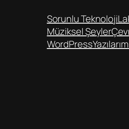
Sorunlu Teknoloji
Lak
Müziksel Şeyler
Çev
WordPress
Yazılarım