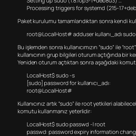
Setting up sudo (1.8.10p3-1+deb8u3) …
Processing triggers for systemd (215-17+de
Paket kurulumu tamamlandıktan sonra kendi kull
root@LocalHost# adduser kullanı_adı sudo
Bu işlemden sonra kullanıcımızın “sudo” ile “root
kullanıcının grup bilgileri oturum açtığında bir 
Yeniden oturum açtıktan sonra aşağıdaki komut i
LocalHost$ sudo -s
[sudo] password for kullanıcı_adı:
root@LocalHost#
Kullanıcınız artık “sudo” ile root yetkileri alabi
komutu kullanmanız yeterlidir:
LocalHost$ sudo passwd -l root
passwd: password expiry information chang