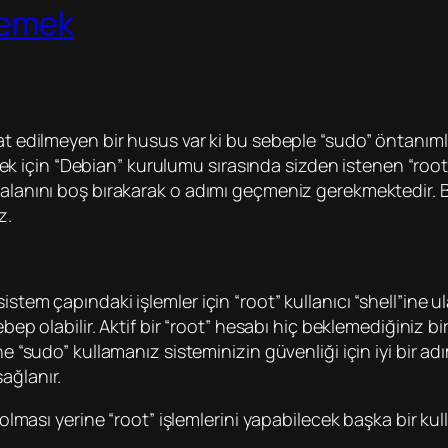
klemek
t edilmeyen bir husus var ki bu sebeple “sudo” öntanımlı 
 için “Debian” kurulumu sırasında sizden istenen “roo
a alanını boş bırakarak o adımı geçmeniz gerekmektedir.
z.
tem çapındaki işlemler için “root” kullanıcı “shell”ine ula
ebep olabilir. Aktif bir “root” hesabı hiç beklemediğiniz 
 “sudo” kullamanız sisteminizin güvenliği için iyi bir adımd
ağlanır.
 olması yerine “root” işlemlerini yapabilecek başka bir kul