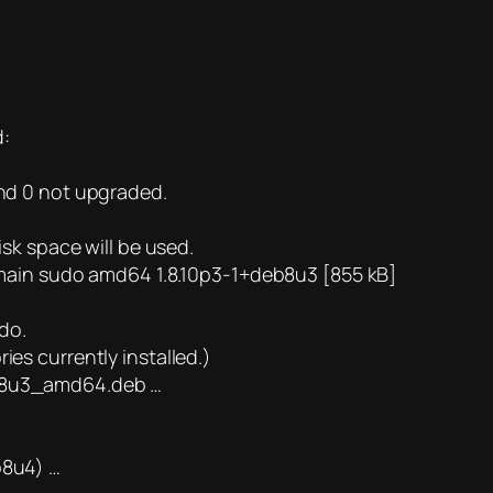
d:
and 0 not upgraded.
isk space will be used.
ie/main sudo amd64 1.8.10p3-1+deb8u3 [855 kB]
do.
ies currently installed.)
eb8u3_amd64.deb …
b8u4) …