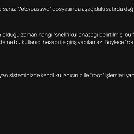
stiyorsanız “/etc/passwd” dosyasında aşağıdaki satırda d
olduğu zaman hangi “shell”i kullanacağı belirtilmiş. bu “sh
isteme bu kullanıcı hesabı ile giriş yapılamaz. Böylece “roo
an sisteminizde kendi kullanıcınız ile “root” işlemleri ya