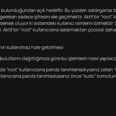
cısı bulunduğundan açık hedeftir. Bu yüzden saldırganla
 gereken sadece şifresini ele geçirmektir. Aktif bir “root”
a demek oluyor ki sistemdeki kullanıcı isimlerini bilmelidir
r. Aktif bir “root” kullanıcısına saldırmaktan çooook d
ın kullanılmaz hale getirilmesi:
i bulutlarını dağıttığımıza göre bu işlemlerin nasıl yapılac
a “root” kullanıcısına parola tanımlamadıysanız zaten “
ullanıcısına parola tanımladıysanız önce “sudo” komut