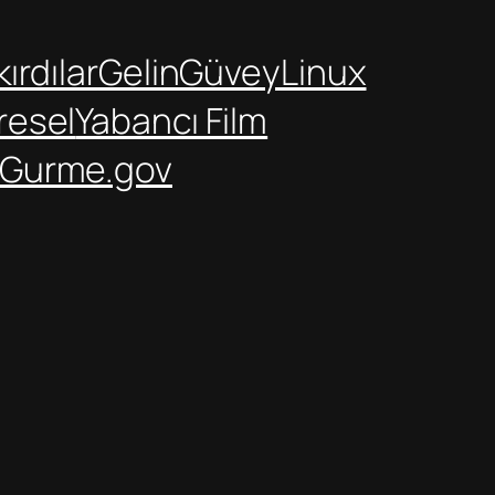
ırdılar
GelinGüvey
Linux
resel
Yabancı Film
Gurme.gov