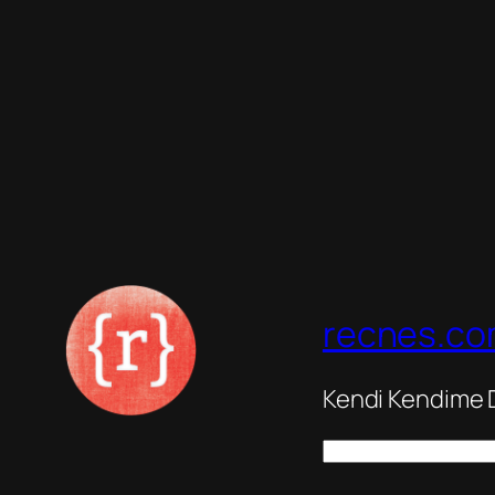
recnes.c
Kendi Kendime
A
r