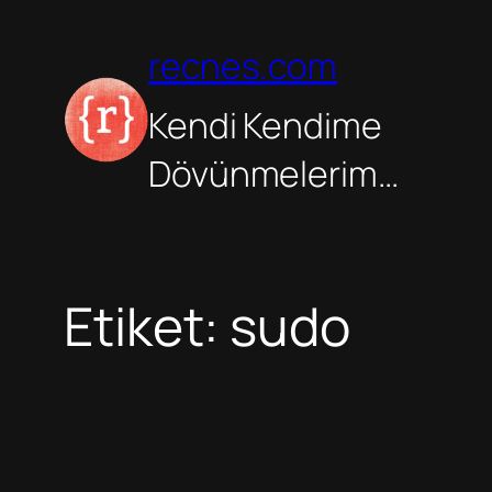
İçeriğe
geç
recnes.com
Kendi Kendime
Dövünmelerim…
Etiket:
sudo