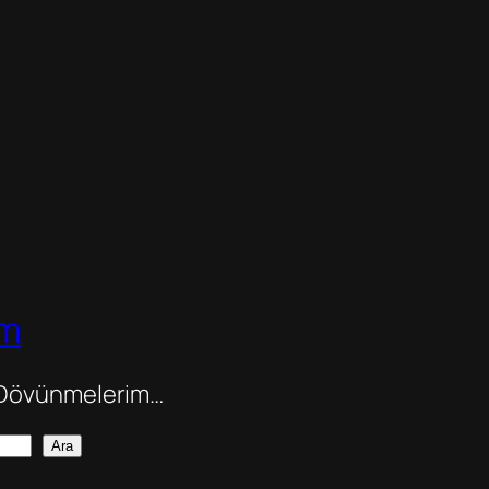
om
 Dövünmelerim…
Ara