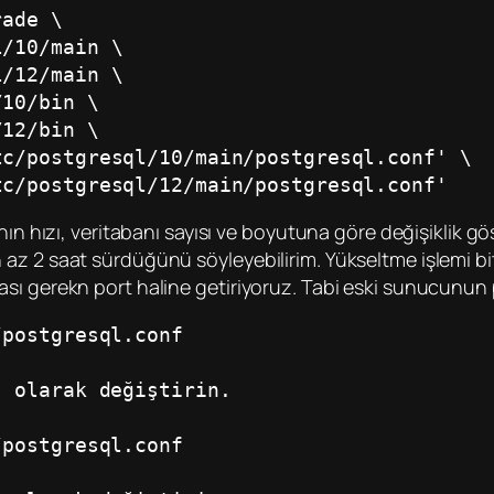
rade \
l/10/main \
l/12/main \
/10/bin \
/12/bin \
etc/postgresql/10/main/postgresql.conf' \
etc/postgresql/12/main/postgresql.conf'
anın hızı, veritabanı sayısı ve boyutuna göre değişiklik
z 2 saat sürdüğünü söyleyebilirim. Yükseltme işlemi bitt
sı gerekn port haline getiriyoruz. Tabi eski sunucunun p
/postgresql.conf
" olarak değiştirin.
/postgresql.conf