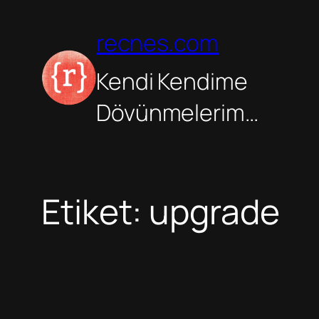
İçeriğe
geç
recnes.com
Kendi Kendime
Dövünmelerim…
Etiket:
upgrade