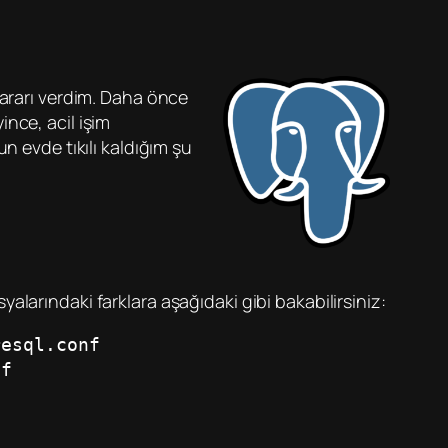
rarı verdim. Daha önce
nce, acil işim
evde tıkılı kaldığım şu
larındaki farklara aşağıdaki gibi bakabilirsiniz:
resql.conf
nf