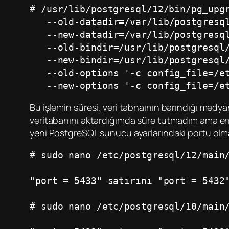
# /usr/lib/postgresql/12/bin/pg_upg
   --old-datadir=/var/lib/postgresq
   --new-datadir=/var/lib/postgresq
   --old-bindir=/usr/lib/postgresql
   --new-bindir=/usr/lib/postgresql
   --old-options '-c config_file=/
   --new-options '-c config_file=/
Bu işlemin süresi, veri tabnaının barındığı medy
veritabanını aktardığımda süre tutmadım ama en a
yeni PostgreSQL sunucu ayarlarındaki portu olma
# sudo nano /etc/postgresql/12/main
"port = 5433" satırını "port = 5432
# sudo nano /etc/postgresql/10/main