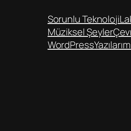
Sorunlu Teknoloji
Lak
Müziksel Şeyler
Çev
WordPress
Yazılarım