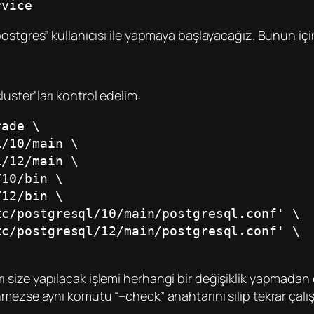
rvice
stgres” kullanıcısı ile yapmaya başlayacağız. Bunun için
ster’ları kontrol edelim:
rade \
l/10/main \
l/12/main \
/10/bin \
/12/bin \
etc/postgresql/10/main/postgresql.conf' \
etc/postgresql/12/main/postgresql.conf' \
ize yapılacak işlemi herhangi bir değişiklik yapmadan ça
mezse aynı komutu “–check” anahtarını silip tekrar çalış