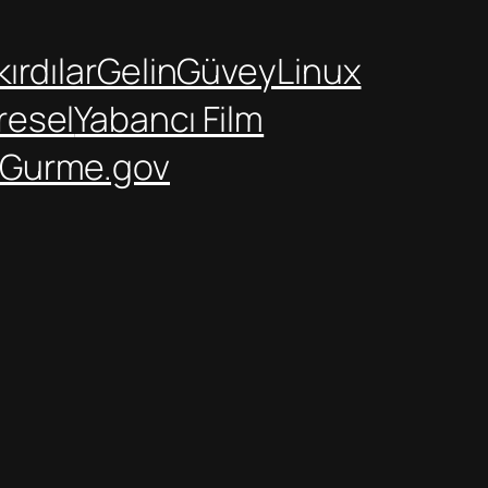
ırdılar
GelinGüvey
Linux
resel
Yabancı Film
Gurme.gov