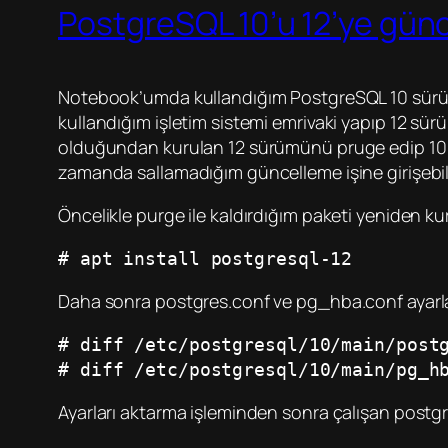
PostgreSQL 10’u 12’ye gün
Notebook’umda kullandığım PostgreSQL 10 sürü
kullandığım işletim sistemi emrivaki yapıp 12 sü
olduğundan kurulan 12 sürümünü pruge edip 10 
zamanda sallamadığım güncelleme işine girişebil
Öncelikle purge ile kaldırdığım paketi yeniden ku
# apt install postgresql-12
Daha sonra postgres.conf ve pg_hba.conf ayarların
# diff /etc/postgresql/10/main/post
# diff /etc/postgresql/10/main/pg_h
Ayarları aktarma işleminden sonra çalışan postgr