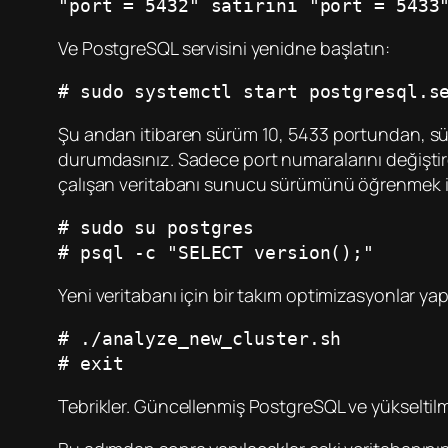
"port = 5432" satırını "port = 5433
Ve PostgreSQL servisini yenidne başlatın:
# sudo systemctl start postgresql.s
Şu andan itibaren sürüm 10, 5433 portundan, sü
durumdasınız. Sadece port numaralarını değiştirerek
çalışan veritabanı sunucu sürümünü öğrenmek iç
# sudo su postgres
# psql -c "SELECT version();"
Yeni veritabanı için bir takım optimizasyonlar y
# ./analyze_new_cluster.sh
# exit
Tebrikler. Güncellenmiş PostgreSQL ve yükseltilmi