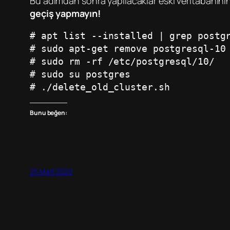
Bu adımdan sonra yapılacaklar eski veritabanını
geçiş yapmayın!
# apt list --installed | grep postg
# sudo apt-get remove postgresql-10
# sudo rm -rf /etc/postgresql/10/
# sudo su postgres
# ./delete_old_cluster.sh
Bunu beğen:
25 Mart 2020