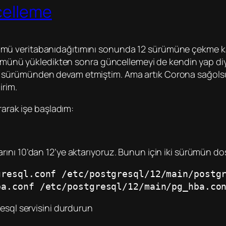
celleme
mü veritabanıdağıtımını sonunda 12 sürümüne çekme ka
rümünü yükledikten sonra güncellemeyi de kendin yap diyi
sürümünden devam etmiştim. Ama artık Corona sağolsun 
irim.
rarak işe başladım:
ı 10’dan 12’ye aktarıyoruz. Bunun için iki sürümün dosya
gresql.conf /etc/postgresql/12/main/postg
ba.conf /etc/postgresql/12/main/pg_hba.co
esql servisini durdurun