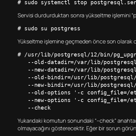
# sudo systemctl stop postgresql.se
Servisi durdurduktan sonra yükseltme işlemini “po
# sudo su postgres
s
Yükseltme işlemine geçmeden önce son olarak clu
# /usr/lib/postgresql/12/bin/pg_upg
   --old-datadir=/var/lib/postgresq
   --new-datadir=/var/lib/postgresq
   --old-bindir=/usr/lib/postgresql
   --new-bindir=/usr/lib/postgresql
   --old-options '-c config_file=/
   --new-options '-c config_file=/
   --check
Yukarıdaki komutun sonundaki “–check” anahtarı s
olmayacağını gösterecektir. Eğer bir sorun görün