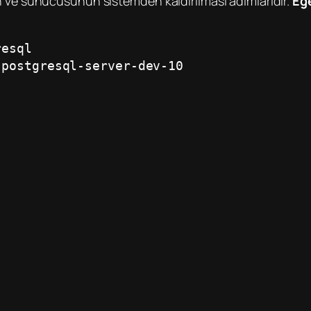
n ve sunucusunun sistemden kaldırılması adımlarıdır.
Eğe
resql
 postgresql-server-dev-10