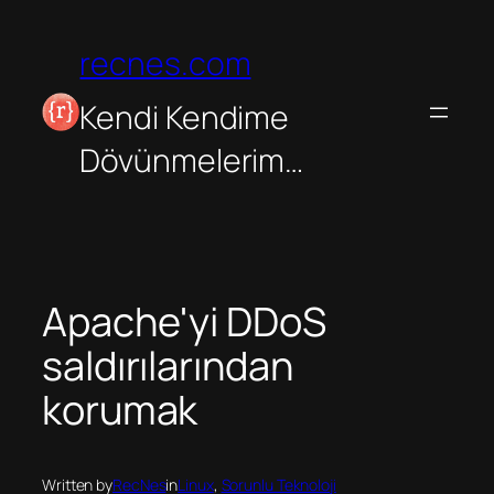
İçeriğe
geç
recnes.com
Kendi Kendime
Dövünmelerim…
Apache'yi DDoS
saldırılarından
korumak
Written by
RecNes
in
Linux
, 
Sorunlu Teknoloji