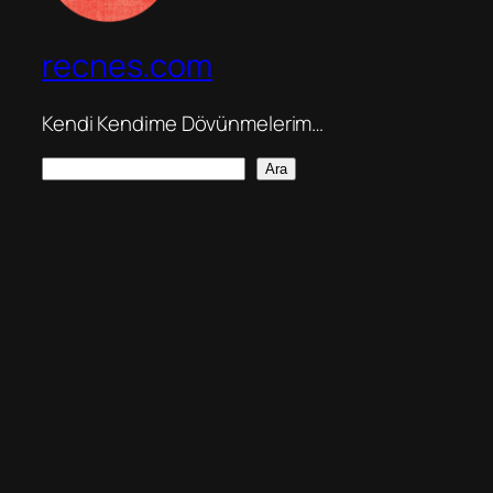
recnes.com
Kendi Kendime Dövünmelerim…
A
Ara
r
a