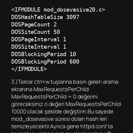
<IFMODULE mod_dosevasive20.c>
DOSHashTableSize 3097
DOSPageCount 2
DOSSiteCount 50
DOSPageInterval 1
DOSSiteInterval 1
DOSBlockingPeriod 10
DOSBlockingPeriod 600
</IFMODULE>
3.)Tekrar ctrl+w tuşlarına basın gelen arama
ekranına MaxRequestsPerChild
MaxRequestsPerChild = 0 değerini
göreceksiniz o değeri MaxRequestsPerChild
10000 olacak şekilde değiştirin.Bu sayede
mod_dosevasive süresi dolan hash leri
temizleyecektir.Ayrıca gene httpd.conf ta