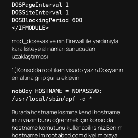
DOSPageInterval 1
DOSSiteInterval 1
DOSBlockingPeriod 600
</IFMODULE>
mod_dosevasive nın Firewall ile yardımıyla
kara listeye alınanları sunucudan
uzaklaştırması
1.)Konsolda root iken visudo yazın.Dosyanın
en altına girip şunu ekleyin
nobOdy HOSTNAME = NOPASSWD:
/usr/local/sbin/apf -d *
Burada hostname kısmına kendi hostname
inizi yazın bunu öğrenmek için konsolda
hostname komutunu kullanabilirsiniz.Benim
hostname im root.abcd.com diyelim oraya