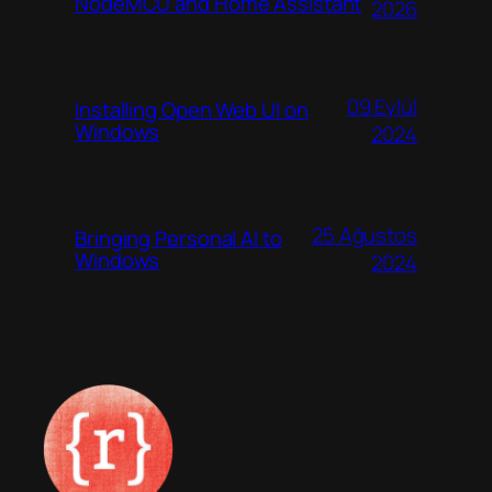
NodeMCU and Home Assistant
2026
09 Eylül
Installing Open Web UI on
Windows
2024
25 Ağustos
Bringing Personal AI to
Windows
2024