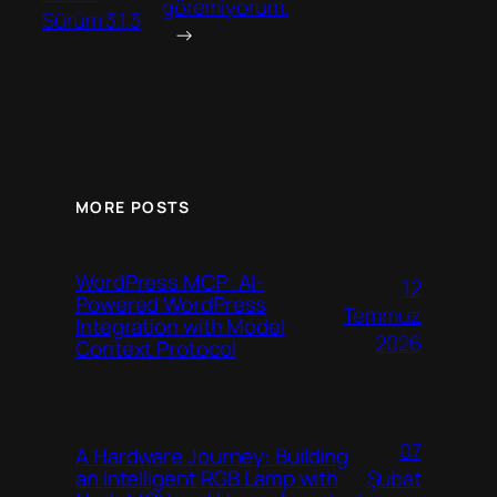
göremiyorum.
Sürüm 3.1.3
→
MORE POSTS
WordPress MCP: AI-
12
Powered WordPress
Temmuz
Integration with Model
2026
Context Protocol
07
A Hardware Journey: Building
Şubat
an Intelligent RGB Lamp with