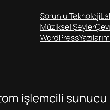
Sorunlu Teknoloji
Lak
Müziksel Şeyler
Çev
WordPress
Yazılarım
 Atom işlemcili sunuc