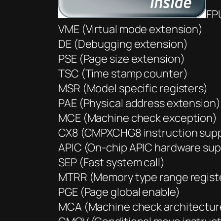
FPU
VME (Virtual mode extension)
DE (Debugging extension)
PSE (Page size extension)
TSC (Time stamp counter)
MSR (Model specific registers)
PAE (Physical address extension)
MCE (Machine check exception)
CX8 (CMPXCHG8 instruction sup
APIC (On-chip APIC hardware su
SEP (Fast system call)
MTRR (Memory type range regist
PGE (Page global enable)
MCA (Machine check architectur