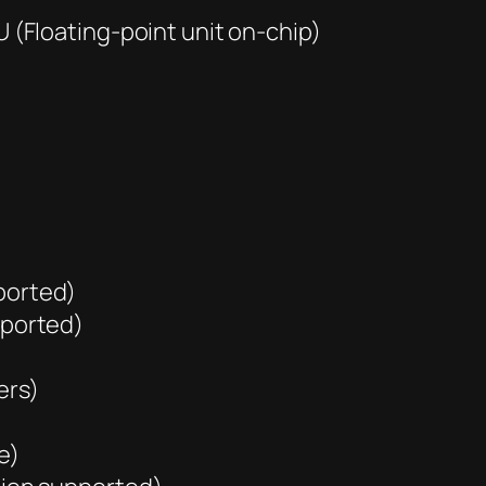
 (Floating-point unit on-chip)
ported)
pported)
ers)
e)