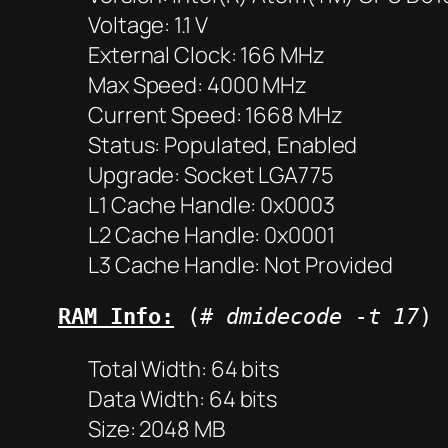
Voltage: 1.1 V
External Clock: 166 MHz
Max Speed: 4000 MHz
Current Speed: 1668 MHz
Status: Populated, Enabled
Upgrade: Socket LGA775
L1 Cache Handle: 0x0003
L2 Cache Handle: 0x0001
L3 Cache Handle: Not Provided
RAM Info:
 (
# dmidecode -t 17
)
Total Width: 64 bits
Data Width: 64 bits
Size: 2048 MB