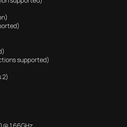
tion supported)
on)
ported)
d)
ctions supported)
 2)
0 @ 1.66GHz