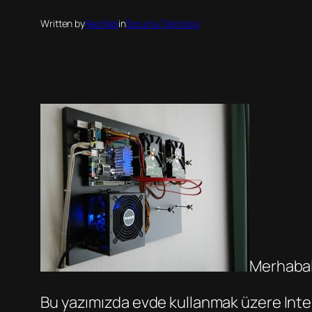
Written by
RecNes
in
Sorunlu Teknoloji
Merhabal
Bu yazımızda evde kullanmak üzere Intel