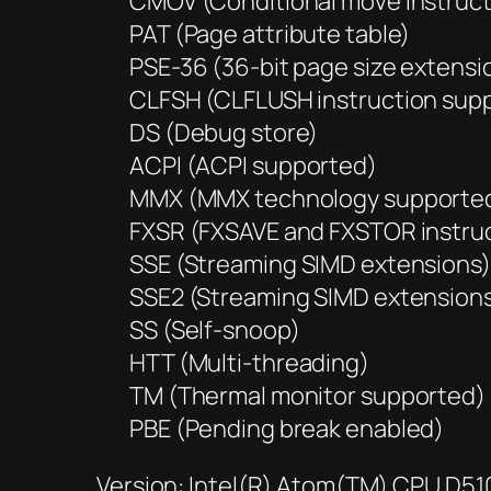
CMOV (Conditional move instruc
PAT (Page attribute table)
PSE-36 (36-bit page size extensi
CLFSH (CLFLUSH instruction sup
DS (Debug store)
ACPI (ACPI supported)
MMX (MMX technology supporte
FXSR (FXSAVE and FXSTOR instru
SSE (Streaming SIMD extensions)
SSE2 (Streaming SIMD extensions
SS (Self-snoop)
HTT (Multi-threading)
TM (Thermal monitor supported)
PBE (Pending break enabled)
Version: Intel(R) Atom(TM) CPU D51