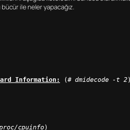
 bücür ile neler yapacağız.
oard Information:
 (
# dmidecode -t 2
proc/cpuinfo
)