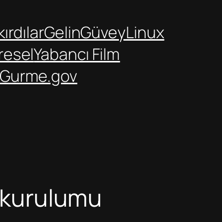
ırdılar
GelinGüvey
Linux
resel
Yabancı Film
Gurme.gov
u kurulumu