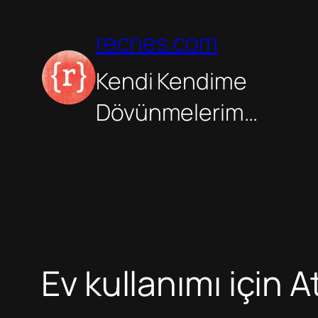
İçeriğe
geç
recnes.com
Kendi Kendime
Dövünmelerim…
Ev kullanımı için