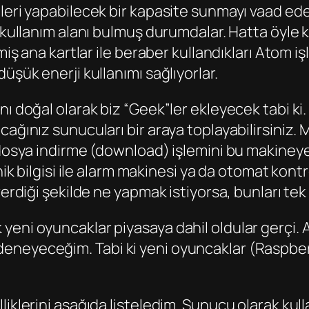
eri yapabilecek bir kapasite sunmayı vaad eden 
 kullanım alanı bulmuş durumdalar. Hatta öyle k
iş ana kartlar ile beraber kullandıkları Atom işl
üşük enerji kullanımı sağlıyorlar.
 doğal olarak biz “Geek”ler ekleyecek tabi ki. P
cağınız sunucuları bir araya toplayabilirsiniz.
 dosya indirme (download) işlemini bu makineye 
nik bilgisi ile alarm makinesi ya da otomat kontr
erdiği şekilde ne yapmak istiyorsa, bunları tek 
yeni oyuncaklar piyasaya dahil oldular gerçi.
eneyeceğim. Tabi ki yeni oyuncaklar (Raspber
liklerini aşağıda listeledim. Sunucu olarak kul