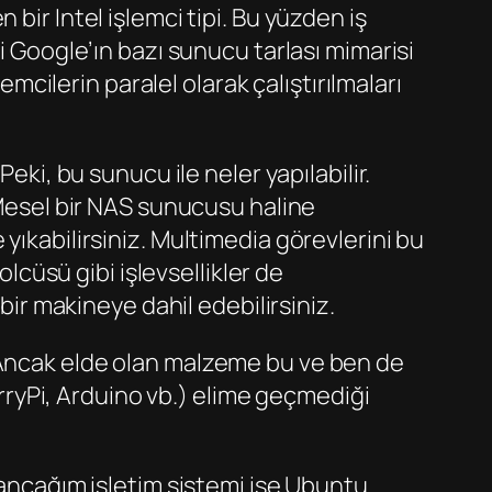
bir Intel işlemci tipi. Bu yüzden iş
i Google’ın bazı sunucu tarlası mimarisi
emcilerin paralel olarak çalıştırılmaları
eki, bu sunucu ile neler yapılabilir.
 Mesel bir NAS sunucusu haline
yıkabilirsiniz. Multimedia görevlerini bu
olcüsü gibi işlevsellikler de
bir makineye dahil edebilirsiniz.
 Ancak elde olan malzeme bu ve ben de
ryPi, Arduino vb.) elime geçmediği
lancağım işletim sistemi ise Ubuntu