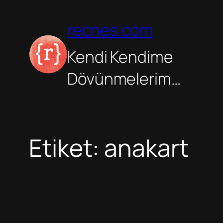
İçeriğe
geç
recnes.com
Kendi Kendime
Dövünmelerim…
Etiket:
anakart