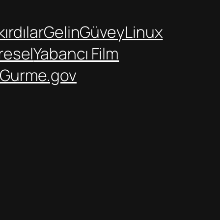
ırdılar
GelinGüvey
Linux
resel
Yabancı Film
Gurme.gov