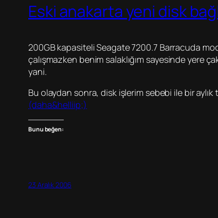
Eski anakarta yeni disk ba
200GB kapasiteli Seagate 7200.7 Barracuda model, 
çalışmazken benim salaklığım sayesinde yere çak
yani.
Bu olaydan sonra, disk işlerim sebebi ile bir aylık
(daha&helliip;)
Bunu beğen:
23 Aralık 2006