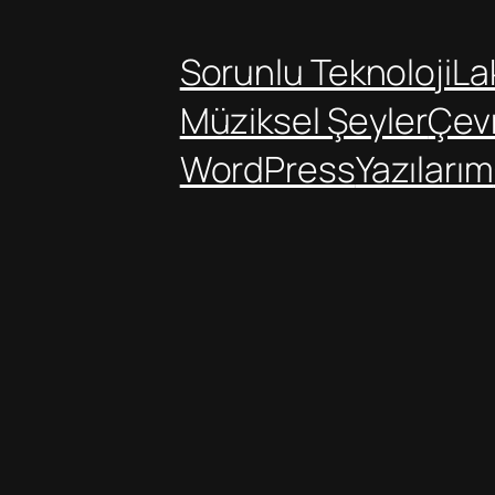
Sorunlu Teknoloji
Lak
Müziksel Şeyler
Çev
WordPress
Yazılarım