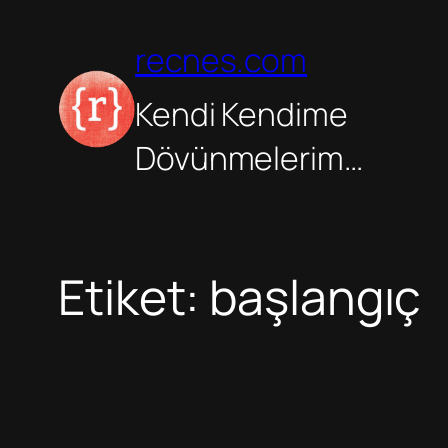
İçeriğe
geç
recnes.com
Kendi Kendime
Dövünmelerim…
Etiket:
başlangıç