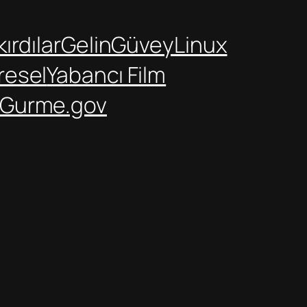
ırdılar
GelinGüvey
Linux
resel
Yabancı Film
Gurme.gov