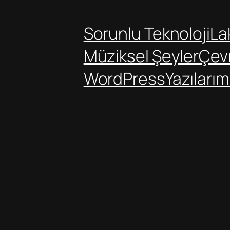
Sorunlu Teknoloji
Lak
Müziksel Şeyler
Çev
WordPress
Yazılarım