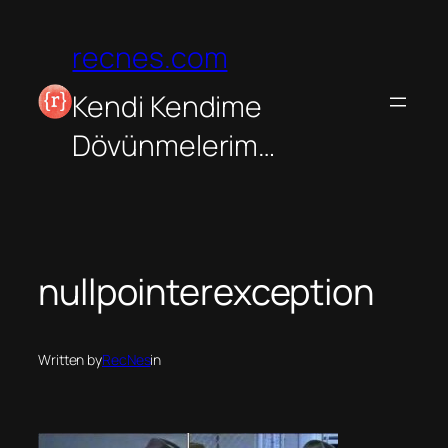
İçeriğe
geç
recnes.com
Kendi Kendime
Dövünmelerim…
nullpointerexception
Written by
RecNes
in