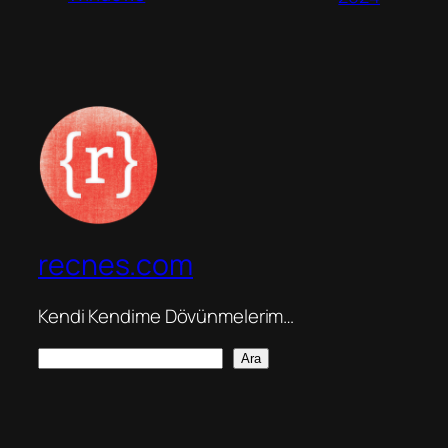
recnes.com
Kendi Kendime Dövünmelerim…
A
Ara
r
a