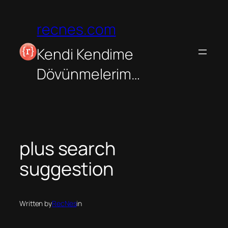
İçeriğe
geç
recnes.com
Kendi Kendime
Dövünmelerim…
plus search
suggestion
Written by
RecNes
in