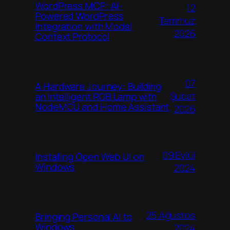
WordPress MCP: AI-
12
Powered WordPress
Temmuz
Integration with Model
2026
Context Protocol
07
A Hardware Journey: Building
Şubat
an Intelligent RGB Lamp with
NodeMCU and Home Assistant
2026
09 Eylül
Installing Open Web UI on
Windows
2024
25 Ağustos
Bringing Personal AI to
Windows
2024