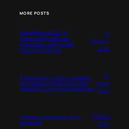
MORE POSTS
WordPress MCP: AI-
12
Powered WordPress
Temmuz
Integration with Model
2026
Context Protocol
07
A Hardware Journey: Building
Şubat
an Intelligent RGB Lamp with
NodeMCU and Home Assistant
2026
09 Eylül
Installing Open Web UI on
Windows
2024