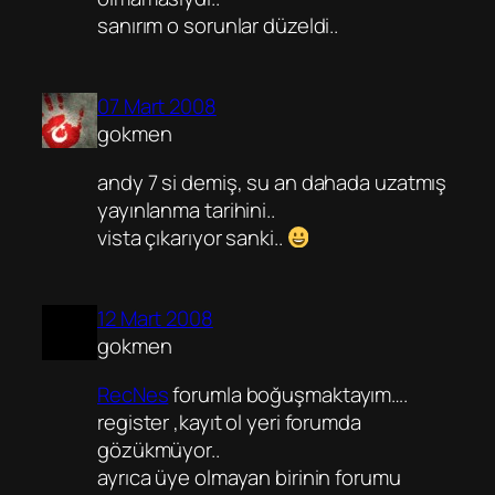
sanırım o sorunlar düzeldi..
07 Mart 2008
gokmen
andy 7 si demiş, su an dahada uzatmış
yayınlanma tarihini..
vista çıkarıyor sanki..
12 Mart 2008
gokmen
RecNes
forumla boğuşmaktayım….
register ,kayıt ol yeri forumda
gözükmüyor..
ayrıca üye olmayan birinin forumu