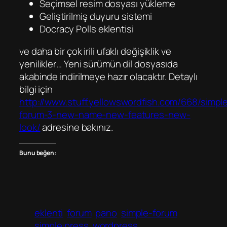
Seçimsel resim dosyası yükleme
Geliştirilmiş duyuru sistemi
Docracy Polls eklentisi
ve daha bir çok irili ufaklı değişiklik ve
yenilikler… Yeni sürümün dil dosyasıda
akabinde indirilmeye hazır olacaktır. Detaylı
bilgi için
http://www.stuff.yellowswordfish.com/668/simpl
forum-3-new-name-new-features-new-
look/
adresine bakınız.
Bunu beğen:
eklenti
forum
pano
simple-forum
simple:press
wordpress