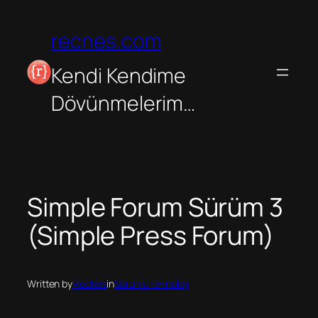
İçeriğe
geç
recnes.com
Kendi Kendime
Dövünmelerim…
Simple Forum Sürüm 3
(Simple Press Forum)
Written by
RecNes
in
Sorunlu Teknoloji