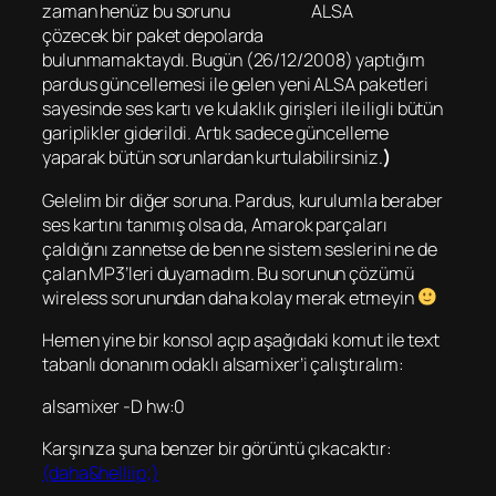
zaman henüz bu sorunu
ALSA
çözecek bir paket depolarda
bulunmamaktaydı. Bugün (26/12/2008) yaptığım
pardus güncellemesi ile gelen yeni ALSA paketleri
sayesinde ses kartı ve kulaklık girişleri ile iligli bütün
gariplikler giderildi. Artık sadece güncelleme
yaparak bütün sorunlardan kurtulabilirsiniz.
)
Gelelim bir diğer soruna. Pardus, kurulumla beraber
ses kartını tanımış olsa da, Amarok parçaları
çaldığını zannetse de ben ne sistem seslerini ne de
çalan MP3’leri duyamadım. Bu sorunun çözümü
wireless sorunundan daha kolay merak etmeyin
Hemen yine bir konsol açıp aşağıdaki komut ile text
tabanlı donanım odaklı alsamixer’i çalıştıralım:
alsamixer -D hw:0
Karşınıza şuna benzer bir görüntü çıkacaktır:
(daha&helliip;)