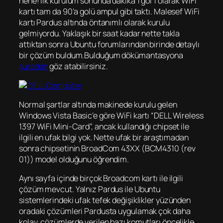
hehe! İlk kurulum sonunda dakika 1 gol 1 olarak WiFi
kartı tam da 90’a golü ampul gibi taktı. Malesef WiFi
kartı Pardus altında öntanımlı olarak kurulu
gelmiyordu. Yaklaşık bir saat kadar nette takla
attıktan sonra Ubuntu forumlarından birinde detaylı
bir çözüm buldum.Bulduğum dökümantasyona
şuradan
göz atabilirsiniz.
Normal şartlar altında makinede kurulu gelen
Windows Vista Basic’e göre WiFi kartı “DELL Wireless
1397 WiFi Mini-Card”, ancak kullandığı chipset ile
ilgili en ufak bilgi yok. Nette ufak bir araştımadan
sonra chipsetinin BroadCom 43XX (BCM4310 (rev
01)) model olduğunu öğrendim.
Aynı sayfa içinde birçok Broadcom kartı ile ilgili
çözüm mevcut. Yalnız Pardus ile Ubuntu
sistemlerindeki ufak tefek değişiklikler yüzünden
oradaki çözümleri Pardusta uygulamak çok daha
kolay. çözümlerde verilen bazı komutları öncelikle