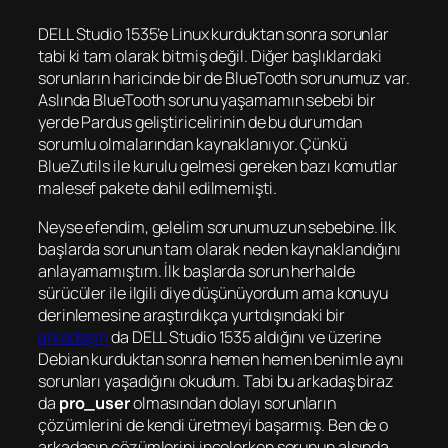
DELL Studio 1535’e Linux kurduktan sonra sorunlar
tabi ki tam olarak bitmiş değil. Diğer başlıklardaki
sorunların haricinde bir de BlueTooth sorunumuz var.
Aslında BlueTooth sorunu yaşamamın sebebi bir
yerde Pardus geliştiricelirinin de bu durumdan
sorumlu olmalarından kaynaklanıyor. Çünkü
BlueZutils ile kurulu gelmesi gereken bazı komutlar
malesef pakete dahil edilmemişti.
Neyse efendim, gelelim sorunumuzun sebebine. İlk
başlarda sorunun tam olarak neden kaynaklandığını
anlayamamıştım. İlk başlarda sorun herhalde
sürücüler ile ilgili diye düşünüyordum ama konuyu
derinlemesine araştırdıkça yurtdışındaki bir
arkadaşın
da DELL Studio 1535 aldığını ve üzerine
Debian kurduktan sonra hemen hemen benimle aynı
sorunları yaşadığını okudum. Tabi bu arkadaş biraz
da
pro_user
olmasından dolayı sorunların
çözümlerini de kendi üretmeyi başarmış. Ben de o
arkadaşın çözümlerini incelerken sorunun alsında