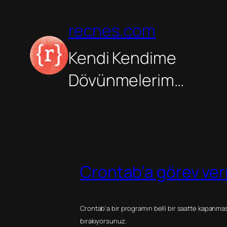
İçeriğe
geç
recnes.com
Kendi Kendime
Dövünmelerim…
Crontab’a görev ve
Crontab’a bir programın belli bir saatte kapanma
bırakıyorsunuz.