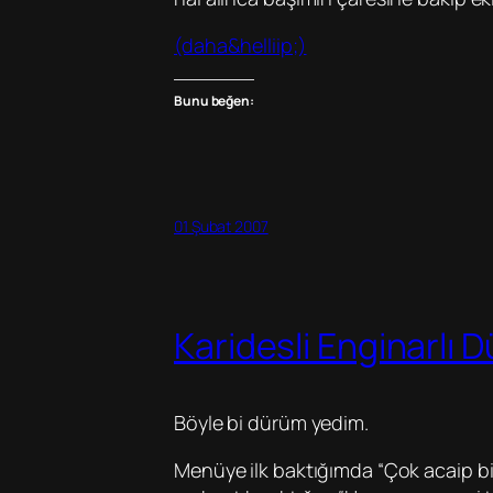
(daha&helliip;)
Bunu beğen:
01 Şubat 2007
Karidesli Enginarlı 
Böyle bi dürüm yedim.
Menüye ilk baktığımda “Çok acaip biş