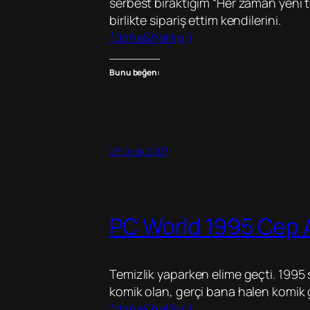
serbest bıraktığım “Her zaman yeni t
birlikte sipariş ettim kendilerini.
(daha&helliip;)
Bunu beğen:
25 Ocak 2007
PC World 1995 Cep 
Temizlik yaparken elime geçti. 199
komik olan, gerçi bana halen komik g
(daha&helliip;)