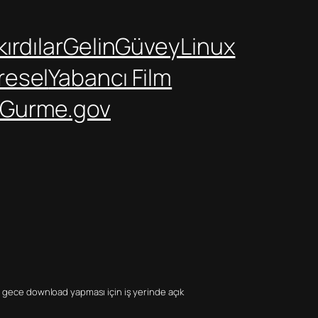
ırdılar
GelinGüvey
Linux
resel
Yabancı Film
Gurme.gov
e gece download yapması için iş yerinde açık