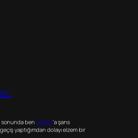
i..
 En sonunda ben
Firefox
‘a şans
 geçiş yaptığımdan dolayı elzem bir