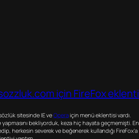
sozzluk.com için FireFox eklentis
sözlük sitesinde IE ve
Opera
için menü eklentisi vardı.
 de yapmasını bekliyorduk, keza hiç hayata geçmemişti.
dip, herkesin severek ve beğenerek kullandığı FireFox’a
lentiyi yaptım.