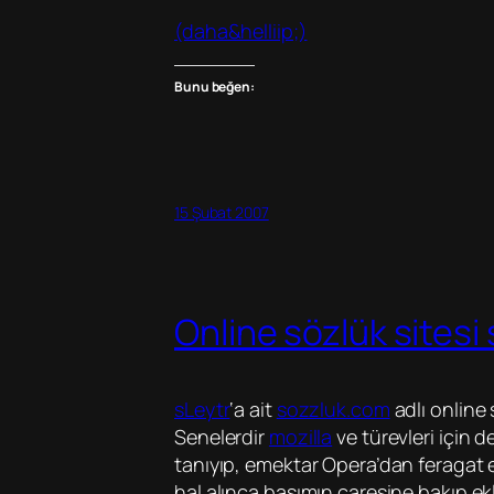
(daha&helliip;)
Bunu beğen:
15 Şubat 2007
Online sözlük sitesi 
sLeytr
‘a ait
sozzluk.com
adlı online 
Senelerdir
mozilla
ve türevleri için
tanıyıp, emektar Opera’dan feragat e
hal alınca başımın çaresine bakıp ek