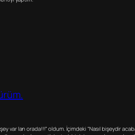
Dürüm.
ey var lan orada!!!” oldum. İçimdeki “Nasıl bişeydir acab