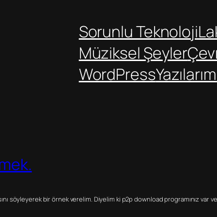
Sorunlu Teknoloji
Lak
Müziksel Şeyler
Çev
WordPress
Yazılarım
rmek.
sını söyleyerek bir örnek verelim. Diyelim ki p2p download programınız var v