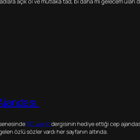
adlara açık ol ve mutlaka tad, bi daha mı gelecem ulan d
Ajandası.
5 senesinde
PC World
dergisinin hediye ettiği cep ajandas
elen özlü sözler vardı her sayfanın altında.