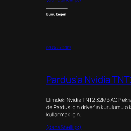
Bunu beğen:
09 Ocak 2007
Pardus’a Nvidia TNT
Elimdeki Nvidia TNT2 32MB AGP ekran
de Pardus için driver’ın kurulumu o 
kullanmak için.
(daha&helliip;)